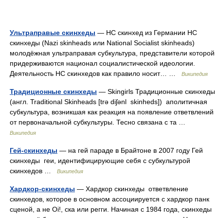
Ультраправые скинхеды
— НС скинхед из Германии НС
скинхеды (Nazi skinheads или National Socialist skinheads)
молодёжная ультраправая субкультура, представители которой
придерживаются национал социалистической идеологии.
Деятельность НС скинхедов как правило носит… …
Википедия
Традиционные скинхеды
— Skingirls Традиционные скинхеды
(англ. Traditional Skinheads [trə diʃənl skinheds]) аполитичная
субкультура, возникшая как реакция на появление ответвлений
от первоначальной субкультуры. Тесно связана с та …
Википедия
Гей-скинхеды
— на гей параде в Брайтоне в 2007 году Гей
скинхеды геи, идентифицирующие себя с субкультурой
скинхедов …
Википедия
Хардкор-скинхеды
— Хардкор скинхеды ответвление
скинхедов, которое в основном ассоциируется с хардкор панк
сценой, а не Oi!, ска или регги. Начиная с 1984 года, скинхеды