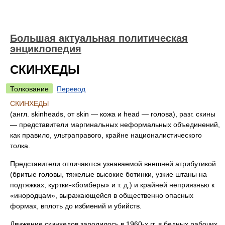
Большая актуальная политическая
энциклопедия
СКИНХЕДЫ
Толкование
Перевод
СКИНХЕДЫ
(англ. skinheads, от skin — кожа и head — голова), разг. скины
— представители маргинальных неформальных объединений,
как правило, ультраправого, крайне националистического
толка.
Представители отличаются узнаваемой внешней атрибутикой
(бритые головы, тяжелые высокие ботинки, узкие штаны на
подтяжках, куртки-«бомберы» и т. д.) и крайней неприязнью к
«инородцам», выражающейся в общественно опасных
формах, вплоть до избиений и убийств.
Движение скинхедов зародилось в 1960-х гг. в бедных рабочих