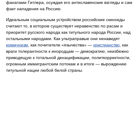
фанатами Гитлера, осуждая его антиславянские взгляды и сам
факт нападения на Россию.
Идеальным социальным устройством российские скинхеды
считают то, в котором существует неравенство по расам и
приоритет русского народа как титульного народа России, над
остальными народами. Как ультраправые они ненавидят
коммунизм
, как почитатели «язычества» —
христианство
, как
враги толерантности к инородцам — демократию, неизбежно
приводящую к тотальной денацификации, политкорректности,
огромным иммигрантским потокам и в итоге — вырождению
титульной нации любой белой страны.