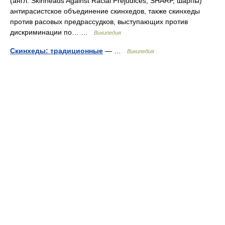
(англ. Skinheads Against Racial Prejudices, SHARP, шарпы)
антирасистское объединение скинхедов, также скинхеды
против расовых предрассудков, выступающих против
дискриминации по… …
Википедия
Скинхеды: традиционные
— …
Википедия