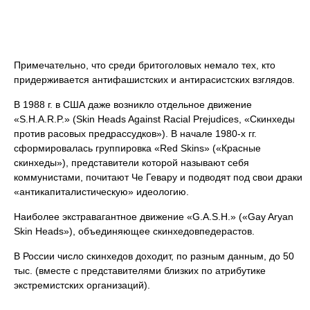
Примечательно, что среди бритоголовых немало тех, кто
придерживается антифашистских и антирасистских взглядов.
В 1988 г. в США даже возникло отдельное движение
«S.H.A.R.P.» (Skin Heads Against Racial Prejudices, «Скинхеды
против расовых предрассудков»). В начале 1980-х гг.
сформировалась группировка «Red Skins» («Красные
скинхеды»), представители которой называют себя
коммунистами, почитают Че Гевару и подводят под свои драки
«антикапиталистическую» идеологию.
Наиболее экстравагантное движение «G.A.S.H.» («Gay Aryan
Skin Heads»), объединяющее скинхедовпедерастов.
В России число скинхедов доходит, по разным данным, до 50
тыс. (вместе с представителями близких по атрибутике
экстремистских организаций).