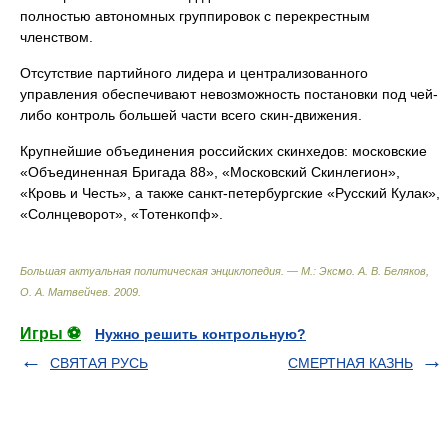
полностью автономных группировок с перекрестным
членством.
Отсутствие партийного лидера и централизованного
управления обеспечивают невозможность постановки под чей-
либо контроль большей части всего скин-движения.
Крупнейшие объединения российских скинхедов: московские
«Объединенная Бригада 88», «Московский Скинлегион»,
«Кровь и Честь», а также санкт-петербургские «Русский Кулак»,
«Солнцеворот», «Тотенкопф».
Большая актуальная политическая энциклопедия. — М.: Эксмо
.
А. В. Беляков,
О. А. Матвейчев
.
2009
.
Игры ⚽
Нужно решить контрольную?
СВЯТАЯ РУСЬ
СМЕРТНАЯ КАЗНЬ