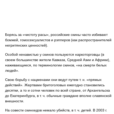
Борясь за «чистоту расы», российские скины часто избивают
бомжей, гомосексуалистов и рэпперов (как распространителей
негритянских ценностей).
Особой ненавистью у скинов пользуются наркоторговцы (в
своем большинстве жители Кавказа, Средней Азии и Африки),
наживающиеся, по терминологии скинов, «на смерти белых
людей».
Свою борьбу с нацменами они ведут путем т. н. «прямых
действий». Жертвами бритоголовых ежегодно становились
десятки, а то и сотни человек по всей стране, от Архангельска
до Екатеринбурга, в т. ч. обычные граждане вполне славянской
внешности.
На совести скинхедов немало убийств, в т. ч. детей. В 2003 г.