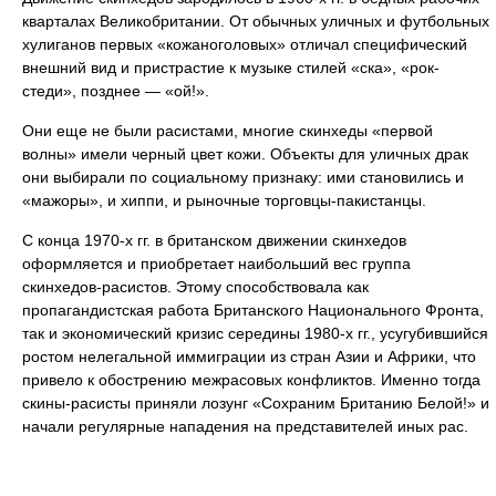
кварталах Великобритании. От обычных уличных и футбольных
хулиганов первых «кожаноголовых» отличал специфический
внешний вид и пристрастие к музыке стилей «ска», «рок-
стеди», позднее — «ой!».
Они еще не были расистами, многие скинхеды «первой
волны» имели черный цвет кожи. Объекты для уличных драк
они выбирали по социальному признаку: ими становились и
«мажоры», и хиппи, и рыночные торговцы-пакистанцы.
С конца 1970-х гг. в британском движении скинхедов
оформляется и приобретает наибольший вес группа
скинхедов-расистов. Этому способствовала как
пропагандистская работа Британского Национального Фронта,
так и экономический кризис середины 1980-х гг., усугубившийся
ростом нелегальной иммиграции из стран Азии и Африки, что
привело к обострению межрасовых конфликтов. Именно тогда
скины-расисты приняли лозунг «Сохраним Британию Белой!» и
начали регулярные нападения на представителей иных рас.