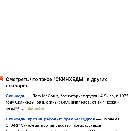
Смотреть что такое "СКИНХЕДЫ" в других
словарях:
Скинхеды
— Tom McCourt, бас гитарист группы 4 Skins, в 1977
году Скинхеды, разг. скины (англ. skinheads, от skin кожа и
head …
Википедия
Скинхеды против расовых предрассудков
— Эмблема
SHARP Скинхеды против расовых предрассудков